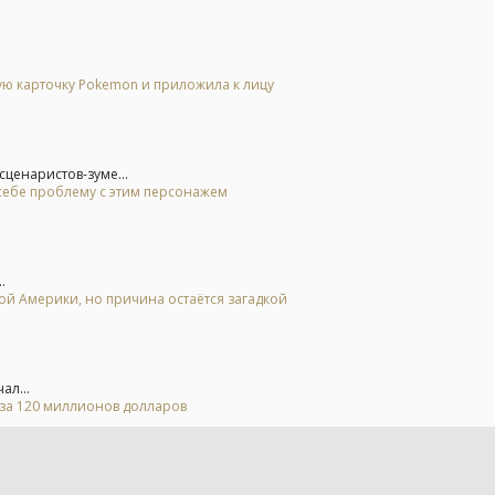
гую карточку Pokemon и приложила к лицу
ценаристов-зуме...
 себе проблему с этим персонажем
.
ной Америки, но причина остаётся загадкой
ал...
 за 120 миллионов долларов