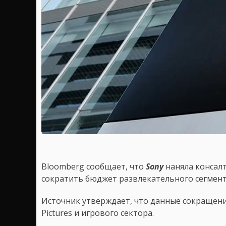
Bloomberg сообщает, что
Sony
наняла консалт
сократить бюджет развлекательного сегмент
Источник утверждает, что данные сокращени
Pictures и игрового сектора.