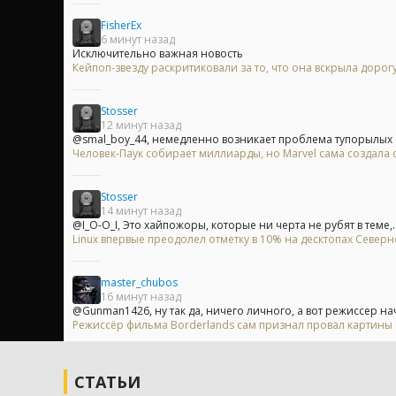
FisherEx
6 минут назад
Исключительно важная новость
Кейпоп-звезду раскритиковали за то, что она вскрыла доро
Stosser
12 минут назад
@smal_boy_44, немедленно возникает проблема тупорылых с
Человек-Паук собирает миллиарды, но Marvel сама создала
Stosser
14 минут назад
@I_O-O_I, Это хайпожоры, которые ни черта не рубят в теме,..
Linux впервые преодолел отметку в 10% на десктопах Север
master_chubos
16 минут назад
@Gunman1426, ну так да, ничего личного, а вот режиссер нач
Режиссёр фильма Borderlands сам признал провал картины
СТАТЬИ