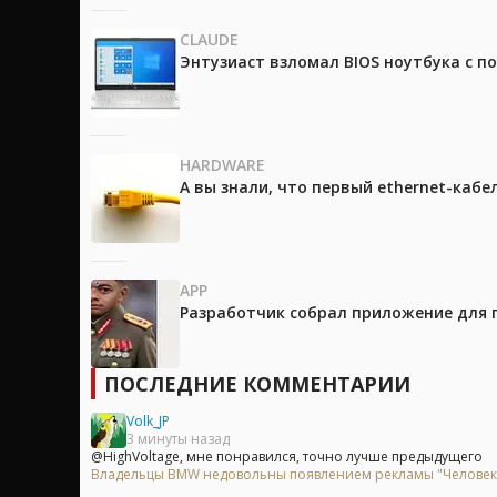
CLAUDE
Энтузиаст взломал BIOS ноутбука с п
HARDWARE
А вы знали, что первый ethernet-каб
APP
Разработчик собрал приложение для 
ПОСЛЕДНИЕ КОММЕНТАРИИ
Volk_JP
3 минуты назад
@HighVoltage, мне понравился, точно лучше предыдущего
Владельцы BMW недовольны появлением рекламы "Человек-п