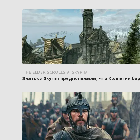
THE ELDER SCROLLS V: SKYRIM
Знатоки Skyrim предположили, что Коллегия ба