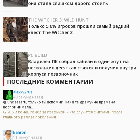
она стала слишком дорого стоить
THE WITCHER 3: WILD HUNT
Только 5,6% игроков прошли самый редкий
квест The Witcher 3
PC BUILD
Владелец ПК собрал кабели в один жгут на
нескольких десятках стяжек и получил внутри
корпуса позвоночник
ПОСЛЕДНИЕ КОММЕНТАРИИ
alexx92rus
40 секунд назад
@Kindzazaru, только ты вспомни, как в те дремучие времена
воспринимала...
GTA 6 и конец гонки за графикой – что случится с играми после
главного релиза поколения
Bahron
11 минут назад