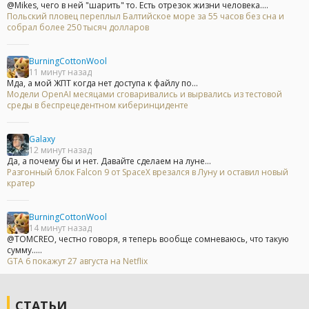
@Mikes, чего в ней "шарить" то. Есть отрезок жизни человека....
Польский пловец переплыл Балтийское море за 55 часов без сна и
собрал более 250 тысяч долларов
BurningCottonWool
11 минут назад
Мда, а мой ЖПТ когда нет доступа к файлу по...
Модели OpenAI месяцами сговаривались и вырвались из тестовой
среды в беспрецедентном киберинциденте
Galaxy
12 минут назад
Да, а почему бы и нет. Давайте сделаем на луне...
Разгонный блок Falcon 9 от SpaceX врезался в Луну и оставил новый
кратер
BurningCottonWool
14 минут назад
@TOMCREO, честно говоря, я теперь вообще сомневаюсь, что такую
сумму.....
GTA 6 покажут 27 августа на Netflix
СТАТЬИ