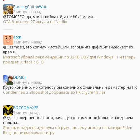
BurningCottonWool
2 минуты назад
@TOMCREO, да, моя ошибка с 8, а не 80 лямами....
GTA 6 покажут 27 августа на Netflix
accn
3 минуты назад
@Ozzmosis, это копиум чистейший, вспомните дефицит видеокарт во
время...
Microsoft убрала рекомендации по 32 ГБ ОЗУ для Windows 11 и теперь
продаёт Surface с 8 ГБ
DDMkIII
3 минуты назад
Круто конечно, но хотелось бы конечно официальный ремастер на ПК
Condemned 2 Bloodshot добралась до ПК спустя 18 лет
POCCOMAXEP
5 минут назад
@graa, совершенно верно, зачастую от саммонов больше вреда чем
пользы....
Ярость и радость идут рука об руку – почему игроки ненавидят Elden
Ring, но не выключают игру