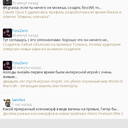
35 минут назад
@Egrassa, если ты ничего не можешь создать без ИИ, то...
Claude Opus 5 удалил весь профиль разработчика во время бэкапа и
ответил "Извини, опечатка"
ToruZero
36 минут назад
Тут соглашусь с его оппонентами. Хорошо что он ничего не...
Создатель Fallout объяснил на примере Толкина, почему аудитория
отвергает новые идеи из-за имени создателя
ToruZero
43 минуты назад
Аллоды онлайн первое время были интересной игрой с очень
живым...
Двадцать лет спустя игроки спорят, что убило огромный мир World of
Warcraft – летающие маунты или телепорты
Sanchez
1 час назад
Какой прекрасный ксеноморф в виде вагины на превью, Гигер бы...
Десятки разных ксеноморфов в новом трейлере Aliens: Fireteam Elite 2