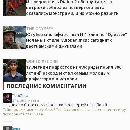
Исследователь Diablo 2 обнаружил, что
витражи собора из четвёртого акта
оказались монстрами, и их можно разбить
THE ODYSSEY
Ютубер снял эффектный ИИ-клип по "Одиссее"
Нолана в стиле "Апокалипсис сегодня" с
вьетнамскими джунглями
WORLD RECORD
18-летний подросток из Флориды побил 306-
летний рекорд и стал самым молодым
профессором в истории
ПОСЛЕДНИЕ КОММЕНТАРИИ
ToruZero
27 минут назад
Нет, ничего бы не получилось, сколько над ней не работай....
Геймеры считают, что у Mass Effect Andromeda был потенциал, но игру
похоронила спешка EA
Sena