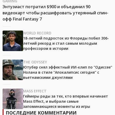
GAMING
Энтузиаст потратил $900 и объединил 90
видеокарт чтобы расшифровать утерянный спин-
офф Final Fantasy 7
WORLD RECORD
18-летний подросток из Флориды побил 306-
летний рекорд и стал самым молодым
профессором в истории
THE ODYSSEY
Ютубер снял эффектный ИИ-клип по "Одиссее"
Нолана в стиле "Апокалипсис сегодня" с
вьетнамскими джунглями
MASS EFFECT
Геймеры рады за тех, кто впервые начинает
Mass Effect, и выбрали самые
запоминающиеся моменты из игры
ПОСЛЕДНИЕ КОММЕНТАРИИ