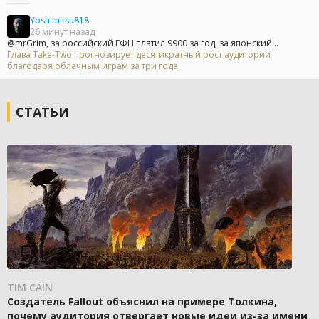
Yoshimitsu818
26 минут назад
@mrGrim, за российский ГФН платил 9900 за год, за японский...
Глава Take-Two прогнозирует десятикратный рост аудитории
благодаря облачным играм за три года
СТАТЬИ
TIM CAIN
Создатель Fallout объяснил на примере Толкина,
почему аудитория отвергает новые идеи из-за имени