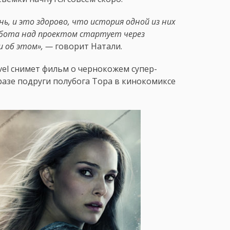
нь, и это здорово, что история одной из них
абота над проектом стартует через
и об этом», —
говорит Натали.
vel снимет фильм о чернокожем супер-
разе подруги полубога Тора в кинокомиксе