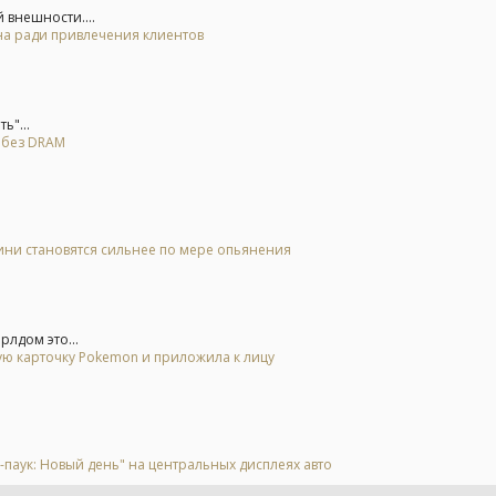
 внешности....
на ради привлечения клиентов
ь"...
я без DRAM
оини становятся сильнее по мере опьянения
рлдом это...
гую карточку Pokemon и приложила к лицу
аук: Новый день" на центральных дисплеях авто