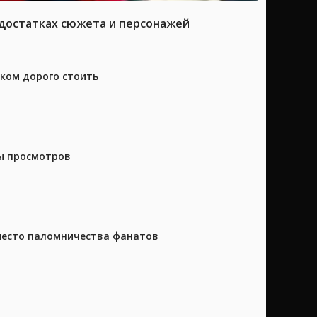
достатках сюжета и персонажей
шком дорого стоить
ны просмотров
 место паломничества фанатов