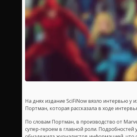
На днях издание SciFiNow вязло интервью у 
Портман, которая рассказала в ходе интервью
По словам Портман, в производство от Marv
супер-героем в главной роли. Подробностей у
обнадежила журналистов информацией, что с