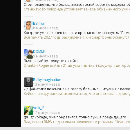
Стоит отметить, что большинство гостей вовсе не модельной
Стейкхаус во Флориде устраивает вечера обнажённого ужи
Bahron
8 минут назад
Когда же уже наконец новости про настолки начнутся. "Памят
Вся память 2027 года раскуплена: ПК и смартфоны останутс
DDMkIII
9 минут назад
Пьяная вайфу - очку не хозяйка
Drunken Rogue выйдет 21 августа – данжен-кроулер, где гер
BulkyImagination
13 минут назад
Да фанатики покемона на голову больные. Ситуация с палво
Кейпоп-звезду раскритиковали за то, что она вскрыла доро
Volk_JP
17 минут назад
@HighVoltage, мне понравился, точно лучше предыдущего
Владельцы BMW недовольны появлением рекламы "Человек-п