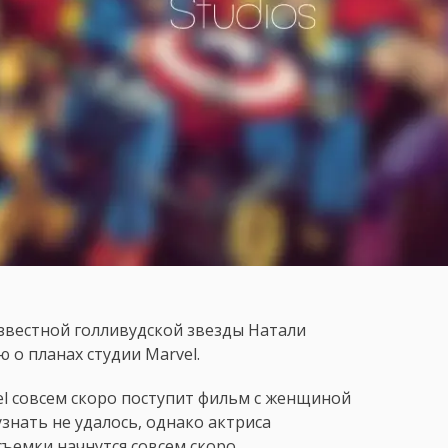
известной голливудской звезды Натали
 о планах студии Marvel.
el совсем скоро поступит фильм с женщиной
знать не удалось, однако актриса
ъемки начнутся совсем скоро.