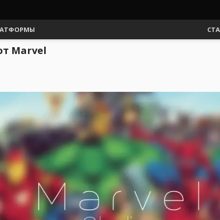
АТФОРМЫ
СТ
т Marvel