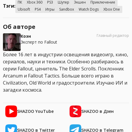
ПК
Xbox 360
PS3
Шутер
Экшен
Приключение
Тэги:
Ubisoft
PS4
Игры
Sandbox
Watch Dogs
Xbox One
Об авторе
Главный редактор
Коэн
Эксперт по Fallout
Более 16 лет в индустрии освещения видеоигр, кино,
сериалов, науки и техники. Особенно разбираюсь в
серии Fallout, ценитель The Elder Scrolls. Поклонник
Arcanum и Fallout Tactics. Больше всего играю в
Civilization, Old World и градостроители. Изучаю ИИ и
загадки космоса.
SHAZOO YouTube
SHAZOO в Дзен
SHAZOO в Twitter
SHAZOO в Telegram