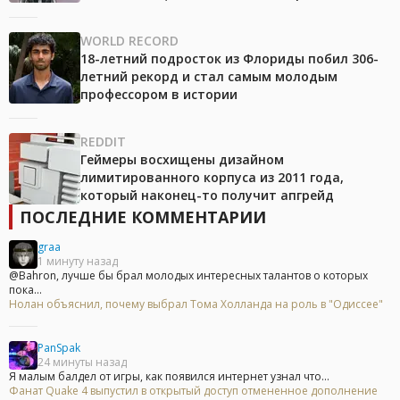
WORLD RECORD
18-летний подросток из Флориды побил 306-
летний рекорд и стал самым молодым
профессором в истории
REDDIT
Геймеры восхищены дизайном
лимитированного корпуса из 2011 года,
который наконец-то получит апгрейд
ПОСЛЕДНИЕ КОММЕНТАРИИ
graa
1 минуту назад
@Bahron, лучше бы брал молодых интересных талантов о которых
пока...
Нолан объяснил, почему выбрал Тома Холланда на роль в "Одиссее"
PanSpak
24 минуты назад
Я малым балдел от игры, как появился интернет узнал что...
Фанат Quake 4 выпустил в открытый доступ отмененное дополнение