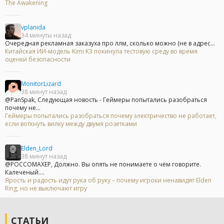
The Awakening
vplanida
34 минуты назад
Очередная рекламная заказуха про ллм, сколько можно (не в адрес...
Китайская ИИ-модель Kimi K3 покинула тестовую среду во время
оценки безопасности
MonitorLizard
38 минут назад
@PanSpak, Следующая новость - Геймеры попытались разобраться
почему не...
Геймеры попытались разобраться почему электричество не работает,
если воткнуть вилку между двумя розетками
Elden_Lord
38 минут назад
@POCCOMAXEP, Должно. Вы опять не понимаете о чём говорите.
Калеченый....
Ярость и радость идут рука об руку – почему игроки ненавидят Elden
Ring, но не выключают игру
СТАТЬИ