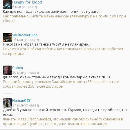
Hungry_for_blood
6 минут назад
Каждые пол года так делаю занимает почти час ну зато...
Как правильно чистить механическую клавиатуру и не сойти с ума при
сборке
SoulReaverOne
16 минут назад
Никогда не играл за танка в WoW и не планирую....
Почему в World of Warcraft вечная нехватка танков и как это работает
на практике
Cohen
36 минут назад
@Bahron, очень странный заход к комментарию в стиле "в 30...
Польский пловец переплыл Балтийское море за 55 часов без сна и
собрал более 250 тысяч долларов
Human0451
37 минут назад
Джейкоб ужасно плоский персонаж. Однако, никогда не.пробовал, но
если...
Фанаты Mass Effect смеются, что нашли самого сильного союзника в
организации "Цербер", но его даже нельзя взять в команду