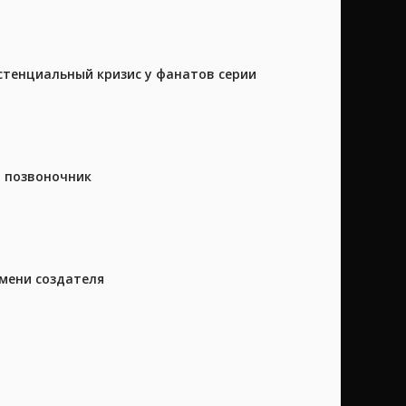
истенциальный кризис у фанатов серии
а позвоночник
имени создателя