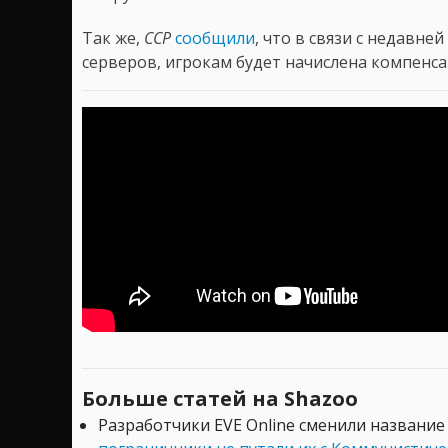
Так же,
CCP
сообщили
, что в связи с недавн
серверов, игрокам будет начислена компенсац
Больше статей на Shazoo
Разработчики EVE Online сменили название