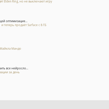
ят Elden Ring, но не выключают игру
щей оптимизацие...
и теперь продаёт Surface с 8 ГБ
е Майкла Мандо
ть все нейросло...
зации за день