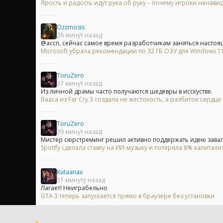
Ярость и радость идут рука об руку – почему игроки ненавид
Ozzmosis
26 минут назад
@accn, сейчас самое время разработчикам заняться настоя
Microsoft убрала рекомендации по 32 ГБ ОЗУ для Windows 11 
ToruZero
37 минут назад
Из личной драмы часто получаются шедевры в исскустве.
Вааса из Far Cry 3 создала не жестокость, а разбитое сердц
ToruZero
39 минут назад
Мистер сюрстреминг решил активно поддержать идею завали
Spotify сделала ставку на ИИ-музыку и потеряла 8% капитали
Kutaanax
51 минуту назад
Лагает! Неиграбельно
GTA 3 теперь запускается прямо в браузере без установки