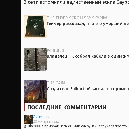
В сети вспомнили единственный эскиз Саур
THE ELDER SCROLLS V: SKYRIM
Геймер рассказал, что его умерший д
PC BUILD
Владелец ПК собрал кабели в один жг
TIM CAIN
Создатель Fallout объяснил на приме
ПОСЛЕДНИЕ КОММЕНТАРИИ
Ozzmosis
20 минут назад
@Bilal000, я призрак непеся (или слезу) в 7-8 случаев просто..