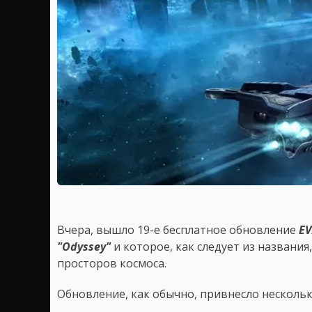
Вчера, вышло 19-е бесплатное обновление
EV
"Odyssey"
и которое, как следует из названи
просторов космоса.
Обновление, как обычно, привнесло несколь