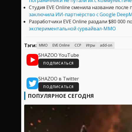
пограничники не путали их с Коммунистиче
Студия EVE Online сменила название после 
заключила ИИ-партнёрство с Google DeepM
Разработчики EVE Online раздали $80 000 
экспериментальной сурвайвал-MMO
Тэги:
MMO
EVE Online
CCP
Игры
add-on
SHAZOO YouTube
ПОДПИСАТЬСЯ
SHAZOO в Twitter
ПОДПИСАТЬСЯ
ПОПУЛЯРНОЕ СЕГОДНЯ