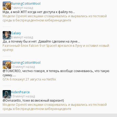
BurningCottonWool
7 минут назад
Мда, а мой ЖПТ когда нет доступа к файлу по...
Модели OpenAI месяцами сговаривались и вырвались из тестовой
среды в беспрецедентном киберинциденте
Galaxy
8 минут назад
Да, а почему бы и нет. Давайте сделаем на луне...
Разгонный блок Falcon 9 от SpaceX врезался в Луну и оставил новый
кратер
BurningCottonWool
10 минут назад
@TOMCREO, честно говоря, я теперь вообще сомневаюсь, что такую
сумму.....
GTA 6 покажут 27 августа на Netflix
AidenPearce
19 минут назад
@Dimasetto, тоже возможный вариант)
Модели OpenAI месяцами сговаривались и вырвались из тестовой
среды в беспрецедентном киберинциденте