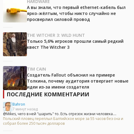
HARDWARE
А вы знали, что первый ethernet-кабель был
ярко-жёлтым, чтобы никто случайно не
просверлил силовой провод
THE WITCHER 3: WILD HUNT
Только 5,6% игроков прошли самый редкий
квест The Witcher 3
TIM CAIN
Создатель Fallout объяснил на примере
Толкина, почему аудитория отвергает новые
идеи из-за имени создателя
ПОСЛЕДНИЕ КОММЕНТАРИИ
Bahron
7 минут назад
@Mikes, чего в ней "шарить" то. Есть отрезок жизни человека....
Польский пловец переплыл Балтийское море за 55 часов без сна и
собрал более 250 тысяч долларов