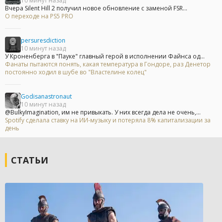
10 минут назад
Вчера Silent Hill 2 получил новое обновление с заменой FSR...
О переходе на PS5 PRO
persuresdiction
10 минут назад
У Кроненберга в "Пауке" главный герой в исполнении Файнса од...
Фанаты пытаются понять, какая температура в Гондоре, раз Денетор
постоянно ходил в шубе во "Властелине колец"
Godisanastronaut
10 минут назад
@BulkyImagination, им не привыкать. У них всегда дела не очень,...
Spotify сделала ставку на ИИ-музыку и потеряла 8% капитализации за
день
СТАТЬИ