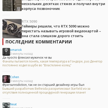
нескольких десятках стяжек и получил внутри
корпуса позвоночник
RTX 5090
Геймеры решили, что RTX 5090 можно
перестать называть игровой видеокартой –
она стала слишком дорого стоить
ПОСЛЕДНИЕ КОММЕНТАРИИ
omariok
3 минуты назад
Да просто флексил мужичок че вы
Фанаты пытаются понять, какая температура в Гондоре, раз Денетор
постоянно ходил в шубе во "Властелине колец"
Cohen
3 минуты назад
@persuresdiction, так не он старший дизайнер игры был
Бывший разработчик Bethesda раскритиковал Starfield из-за
отсутствия полноценной процедурной генерации планет
Neat