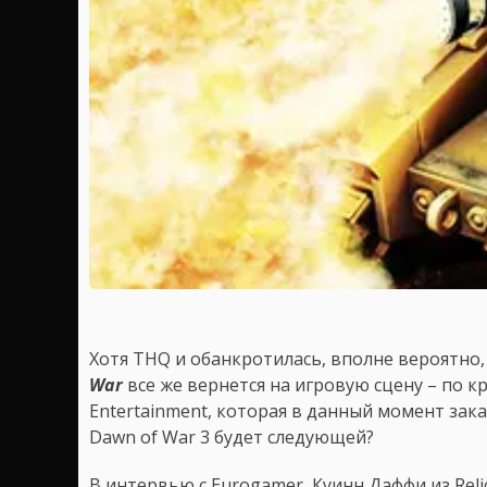
Хотя THQ и обанкротилась, вполне вероятно,
War
все же вернется на игровую сцену – по кр
Entertainment, которая в данный момент зак
Dawn of War 3 будет следующей?
В интервью с Eurogamer, Куинн Даффи из Reli