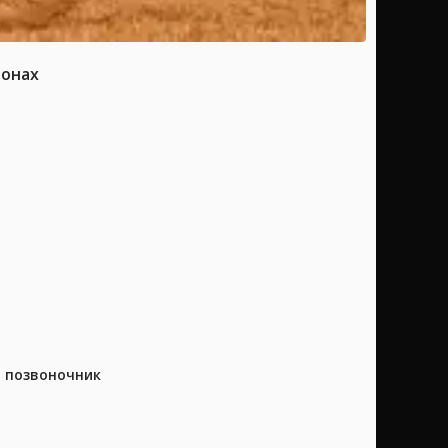
ионах
а позвоночник