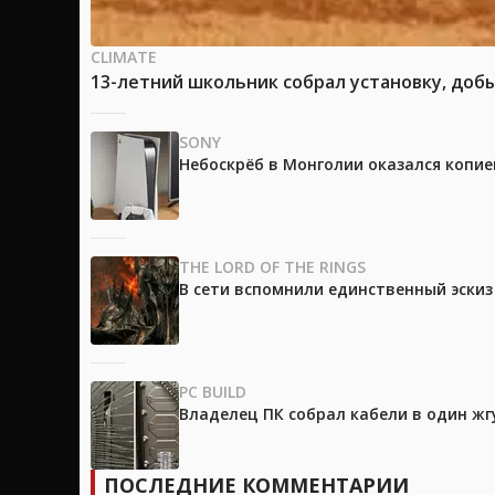
CLIMATE
13-летний школьник собрал установку, доб
SONY
Небоскрёб в Монголии оказался копией
THE LORD OF THE RINGS
В сети вспомнили единственный эски
PC BUILD
Владелец ПК собрал кабели в один жг
ПОСЛЕДНИЕ КОММЕНТАРИИ