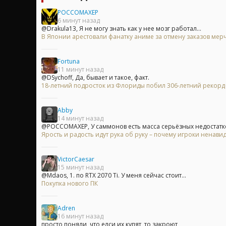
POCCOMAXEP
6 минут назад
@Drakula13, Я не могу знать как у нее мозг работал...
В Японии арестовали фанатку аниме за отмену заказов мерч
Fortuna
11 минут назад
@DSychoff, Да, бывает и такое, факт.
18-летний подросток из Флориды побил 306-летний рекорд
Abby
14 минут назад
@POCCOMAXEP, У саммонов есть масса серьёзных недостатков,
Ярость и радость идут рука об руку – почему игроки ненавид
VictorCaesar
15 минут назад
@Mdaos, 1. по RTX 2070 Ti. У меня сейчас стоит...
Покупка нового ПК
Adren
16 минут назад
просто поняли, что елси их купят, то закроют