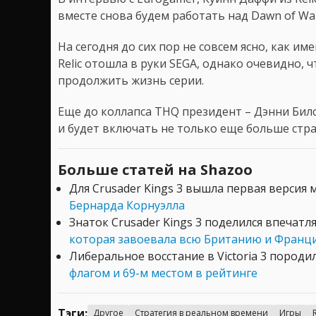
вместе снова будем работать над Dawn of War
На сегодня до сих пор не совсем ясно, как и
Relic отошла в руки SEGA, однако очевидно, 
продолжить жизнь серии.
Еще до коллапса THQ президент – Дэнни Билсо
и будет включать не только еще больше стра
Больше статей на Shazoo
Для Crusader Kings 3 вышла первая версия
Бернарда Корнуэлла
Знаток Crusader Kings 3 поделился впечат
которая завоевала всю Британию и Францию
Либеральное восстание в Victoria 3 породи
флагом и 69-м местом в рейтинге
Тэги:
Другое
Стратегия в реальном времени
Игры