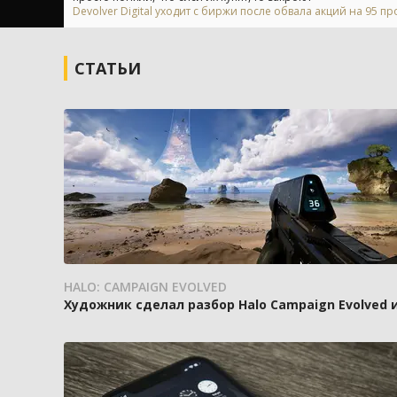
Devolver Digital уходит с биржи после обвала акций на 95 п
СТАТЬИ
HALO: CAMPAIGN EVOLVED
Художник сделал разбор Halo Campaign Evolved 