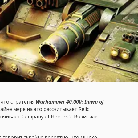
 что стратегия
Warhammer 40,000: Dawn of
айне мере на это рассчитывает Relic
анчивает Company of Heroes 2. Возможно
c говорит "крайне вероятно, что мы все