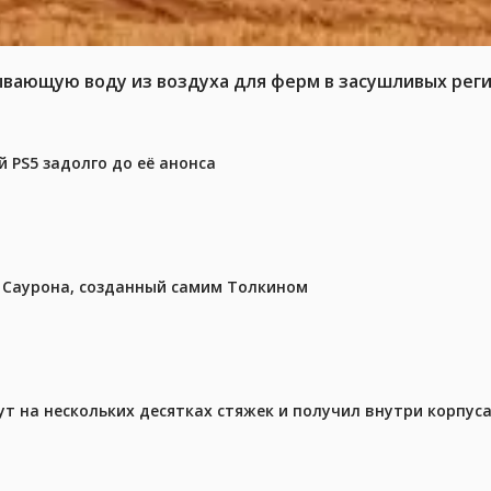
ывающую воду из воздуха для ферм в засушливых рег
 PS5 задолго до её анонса
з Саурона, созданный самим Толкином
ут на нескольких десятках стяжек и получил внутри корпус