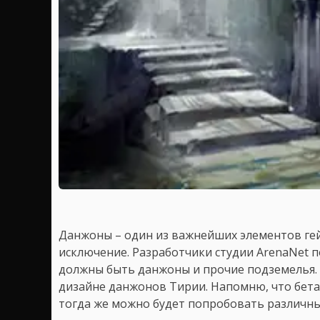
Данжоны – один из важнейших элементов г
исключение. Разработчики студии ArenaNet п
должны быть данжоны и прочие подземелья. 
дизайне данжонов Тирии. Напомню, что бета-
тогда же можно будет попробовать различны