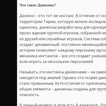
Что такое Данжоны?
Данжон – это тот же инстанс. В отличие от о
территории Тирии, которую можно исследов
одиночку, данжоны разработаны для одновр
прохо
ждения группой игроков, собранной че
из друзей или случайных игроков. Система с
создает динамичный, постоянно меняющийся
истории позволяют каждому персонажу идти 
механика инстансов – все это создает уника
если играть за нескольких персонажей.
Называть эти инстансы данжонами – на самом 
находятся под землей. Однако это скорее дан
стало привычным. Хотя отличия от оригиналь
общих элемента – данжоны созданы для груп
опасность.
В данный момент в игре есть 8 данжонов. До