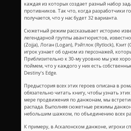
каждая из которых создает разный набор зад
противников. Так что, когда разработчики г
получается, что у нас будет 32 варианта.
Сюжетный режим рассказывает историю изве
легендарной группы авантюристов, известной 
(Zojja), Логан (Logan), Рэйтлок (Rytlock), Кэит 
игрок узнает об одном из персонажей, котор
Приблизительно к 30-му уровню мы уже хоро
поймем, что у каждого у них есть собственн
Destiny's Edge.
Предыстория всех этих героев описана в рома
обязательно читать книгу, чтобы узнать этих 
мере продвижения по данжонам, мы встретим 
распада. Выполняя сюжетные режимы данжоно
небольшим шажком, по объединению всех ра
К примеру, в Аскалонском данжоне, игроки с