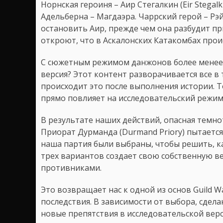
Норнская героиня – Аир Стегалкин (Eir Stegal
Адельберна – Магдаэра. Чаррский герой – Рэ
остановить Аир, прежде чем она разбудит пр
откроют, что в Аскалонских Катакомбах прои
С сюжетным режимом данжонов более менее я
версия? Этот контент разворачивается все в 
происходит это после выполнения истории. Т
прямо повлияет на исследовательский режим
В результате наших действий, опасная темно
Приорат Дурманда (Durmand Priory) пытается
наша партия были выбраны, чтобы решить, к
трех вариантов создает свою собственную в
противниками.
Это возвращает нас к одной из основ Guild W
последствия. В зависимости от выбора, сдел
новые препятствия в исследовательской вер