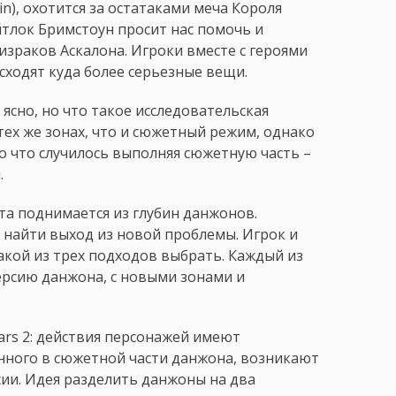
kin), охотится за остатаками меча Короля
йтлок Бримстоун просит нас помочь и
израков Аскалона. Игроки вместе с героями
сходят куда более серьезные вещи.
сно, но что такое исследовательская
тех же зонах, что и сюжетный режим, однако
о что случилось выполняя сюжетную часть –
.
та поднимается из глубин данжонов.
 найти выход из новой проблемы. Игрок и
акой из трех подходов выбрать. Каждый из
ерсию данжона, с новыми зонами и
ars 2: действия персонажей имеют
анного в сюжетной части данжона, возникают
сии. Идея разделить данжоны на два