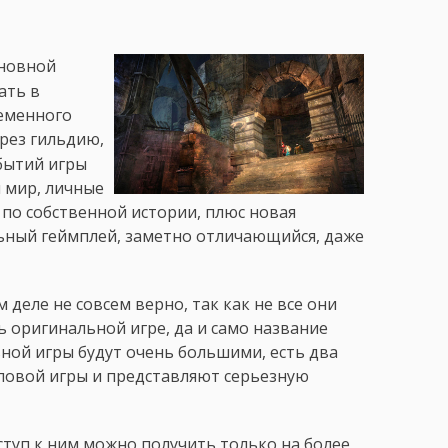
сновной
ать в
еменного
рез гильдию,
обытий игры
 мир, личные
по собственной истории, плюс новая
льный геймплей, заметно отличающийся, даже
деле не совсем верно, так как не все они
ь оригинальной игре, да и само название
ной игры будут очень большими, есть два
повой игры и представляют серьезную
ступ к ним можно получить только на более