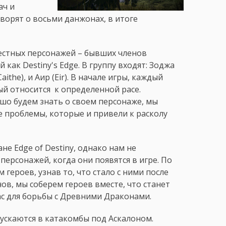
ач и
оворят о восьми данжонах, в итоге
стных персонажей – бывших членов
как Destiny's Edge. В группу входят: Зоджа
(Caithe), и Аир (Eir). В начале игры, каждый
ый относится к определенной расе.
шо будем знать о своем персонаже, мы
ые проблемы, которые и привели к расколу
не Edge of Destiny, однако нам не
персонажей, когда они появятся в игре. По
героев, узнав то, что стало с ними после
в, мы соберем героев вместе, что станет
с для борьбы с Древними Драконами.
пускаются в катакомбы под Аскалоном.