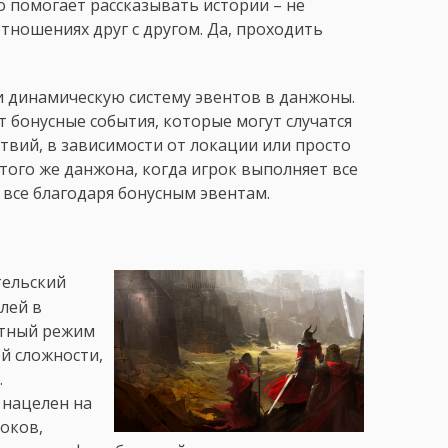
о помогает рассказывать истории – не
отношениях друг с другом. Да, проходить
и динамическую систему эвентов в данжоны.
 бонусные события, которые могут случатся
вий, в зависимости от локации или просто
того же данжона, когда игрок выполняет все
и все благодаря бонусным эвентам.
тельский
лей в
етный режим
й сложности,
.
 нацелен на
оков,