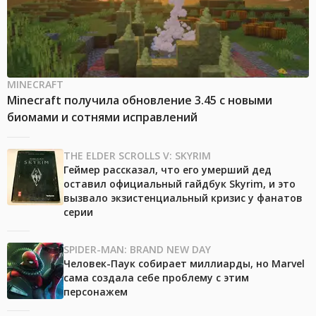
MINECRAFT
Minecraft получила обновление 3.45 с новыми
биомами и сотнями исправлений
THE ELDER SCROLLS V: SKYRIM
Геймер рассказал, что его умерший дед
оставил официальный гайдбук Skyrim, и это
вызвало экзистенциальный кризис у фанатов
серии
SPIDER-MAN: BRAND NEW DAY
Человек-Паук собирает миллиарды, но Marvel
сама создала себе проблему с этим
персонажем