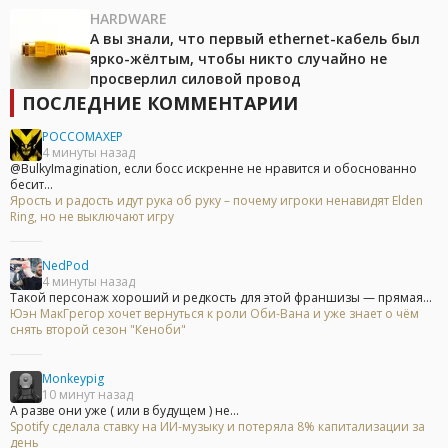
HARDWARE
А вы знали, что первый ethernet-кабель был
ярко-жёлтым, чтобы никто случайно не
просверлил силовой провод
ПОСЛЕДНИЕ КОММЕНТАРИИ
POCCOMAXEP
4 минуты назад
@BulkyImagination, если босс искренне не нравится и обоснованно
бесит...
Ярость и радость идут рука об руку – почему игроки ненавидят Elden
Ring, но не выключают игру
NedPod
4 минуты назад
Такой персонаж хороший и редкость для этой франшизы — прямая...
Юэн МакГрегор хочет вернуться к роли Оби-Вана и уже знает о чём
снять второй сезон "Кеноби"
Monkeypig
10 минут назад
А разве они уже ( или в будущем ) не...
Spotify сделала ставку на ИИ-музыку и потеряла 8% капитализации за
день