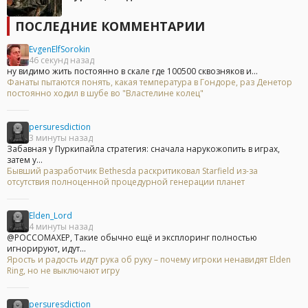
ПОСЛЕДНИЕ КОММЕНТАРИИ
EvgenElfSorokin
46 секунд назад
ну видимо жить постоянно в скале где 100500 сквозняков и...
Фанаты пытаются понять, какая температура в Гондоре, раз Денетор
постоянно ходил в шубе во "Властелине колец"
persuresdiction
3 минуты назад
Забавная у Пуркипайла стратегия: сначала нарукожопить в играх,
затем у...
Бывший разработчик Bethesda раскритиковал Starfield из-за
отсутствия полноценной процедурной генерации планет
Elden_Lord
4 минуты назад
@POCCOMAXEP, Такие обычно ещё и эксплоринг полностью
игнорируют, идут...
Ярость и радость идут рука об руку – почему игроки ненавидят Elden
Ring, но не выключают игру
persuresdiction