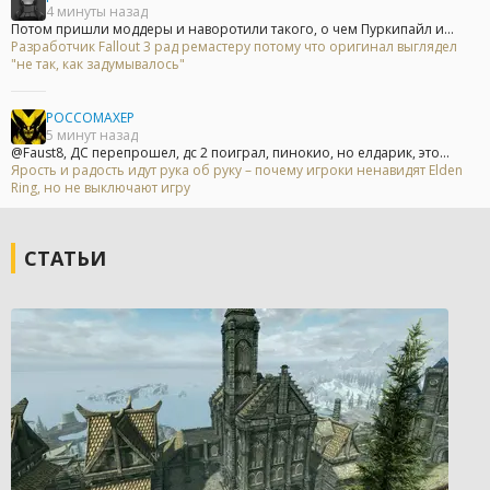
4 минуты назад
Потом пришли моддеры и наворотили такого, о чем Пуркипайл и...
Разработчик Fallout 3 рад ремастеру потому что оригинал выглядел
"не так, как задумывалось"
POCCOMAXEP
5 минут назад
@Faust8, ДС перепрошел, дс 2 поиграл, пинокио, но елдарик, это...
Ярость и радость идут рука об руку – почему игроки ненавидят Elden
Ring, но не выключают игру
СТАТЬИ