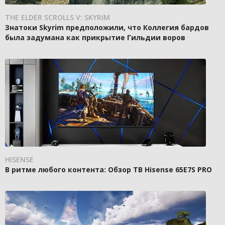
THE ELDER SCROLLS V: SKYRIM
Знатоки Skyrim предположили, что Коллегия бардов
была задумана как прикрытие Гильдии воров
HISENSE
В ритме любого контента: Обзор ТВ Hisense 65E7S PRO