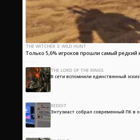
THE WITCHER 3: WILD HUNT
Только 5,6% игроков прошли самый редкий к
THE LORD OF THE RINGS
В сети вспомнили единственный эски
REDDIT
Энтузиаст собрал современный ПК в 