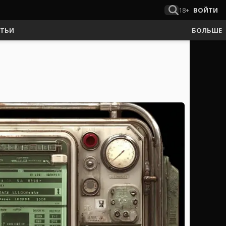
18+
ВОЙТИ
АТЬИ
БОЛЬШЕ