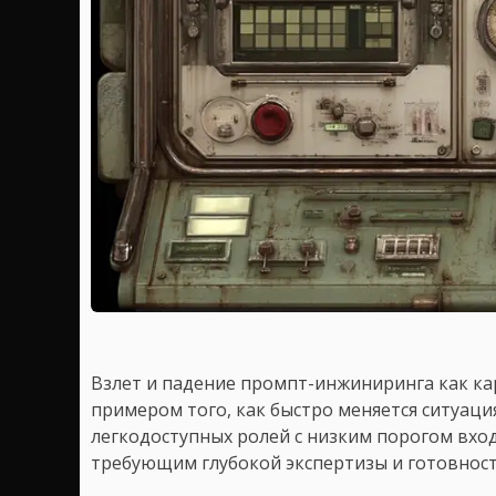
Взлет и падение промпт-инжиниринга как ка
примером того, как быстро меняется ситуаци
легкодоступных ролей с низким порогом вход
требующим глубокой экспертизы и готовности