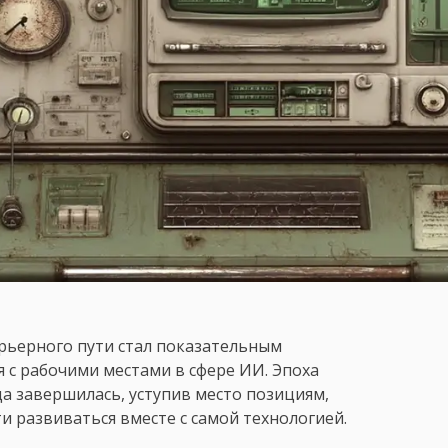
рьерного пути стал показательным
я с рабочими местами в сфере ИИ. Эпоха
а завершилась, уступив место позициям,
 развиваться вместе с самой технологией.