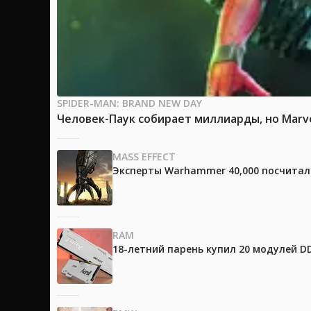
SPIDER-MAN: BRAND NEW DAY
Человек-Паук собирает миллиарды, но Marv
MASS EFFECT
Эксперты Warhammer 40,000 посчитали
RAM
18-летний парень купил 20 модулей D