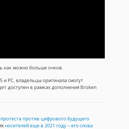
ь как можно больше очков.
5 и PC, владельцы оригинала смогут
удет доступен в рамках дополнения Broken
 протеста против цифрового будущего
их
носителей еще в 2021 году – его слова