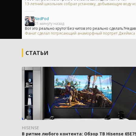
13-летний школьник собрал установку, добывающую воду из
NedPod
21 минуту назад
Вот это реально круто! Без читов это реально сделать?Недав
Фанат сделал потрясающий анаморфный портрет Джеймса Бон
СТАТЬИ
HISENSE
В ритме любого контента: Обзор ТВ Hisense 65E7