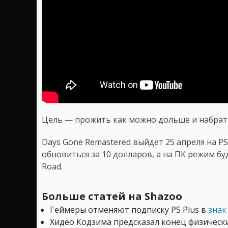
Цель — прожить как можно дольше и набрат
Days Gone Remastered выйдет 25 апреля на PS
обновиться за 10 долларов, а на ПК режим б
Road.
Больше статей на Shazoo
Геймеры отменяют подписку PS Plus в
знак
Хидео Кодзима предсказал конец физическ