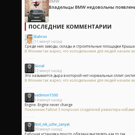
BMW
Владельцы BMW недовольны появление
ПОСЛЕДНИЕ КОММЕНТАРИИ
Bahron
11 минут назад
Среди них заводы, склады и строительные площадки Крыша с
В Японии так жарко, что холодильники для людей начали ак
Social
12 минут назад
Это называется дыра в которой нет нормальных сплит систем
В Японии так жарко, что холодильники для людей начали ак
vadimon1500
14 минут назад
Engine. Engine never change
Поклонник Fallout 3 попросил создателей ремастера избавит
Etot_nik_uzhe_zanyat
20 минут назад
Рабочая установка просто обязана выглядеть как то так