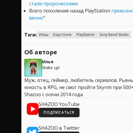
стали пророческими
Всего поколение назад PlayStation
превозно
вечно
"
Тэги:
Игры
Days Gone
PlayStation
Sony Bend Studio
Об авторе
Илья
Wake up!
Муж, отец, геймер, любитель сериалов. Рья
юность в RPG, не смог пройти Skyrim при 500+
Shazoo с осени 2014 года
SHAZOO YouTube
ПОДПИСАТЬСЯ
SHAZOO в Twitter