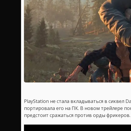
PlayStation не стала вкладываться в сиквел D
портировала его на ПК. В новом трейлере по
предстоит сражаться против орды фрикеров.