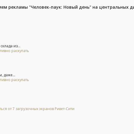
м рекламы "Человек-паук: Новый день" на центральных д
клада из...
тивно раскупать
, даже...
тивно раскупать
ься от 7 загрузочных экранов Ривет-Сити