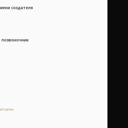
имени создателя
а позвоночник
катсцены