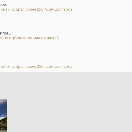
ое...
 сна и собрал более 250 тысяч долларов
гре...
ал, но игру похоронила спешка EA
 сна и собрал более 250 тысяч долларов