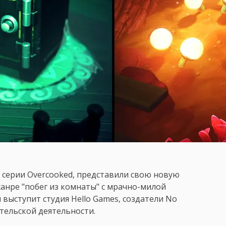
 серии Overcooked, представили свою новую
жанре "побег из комнаты" с мрачно-милой
м выступит студия Hello Games, создатели No
ательской деятельности.