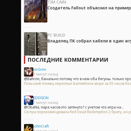
TIM CAIN
Создатель Fallout объяснил на приме
PC BUILD
Владелец ПК собрал кабели в один жг
ПОСЛЕДНИЕ КОММЕНТАРИИ
mrGrim
7 минут назад
@Bahron, банально потому что в нем оба бегуны. только про.
Польский пловец переплыл Балтийское море за 55 часов без
EDDISON
7 минут назад
@ObaNa, пара часов это затянуто? с учетом что игра на...
Сестра порекомендовала Red Dead Redemption 2 брату, но р
JohnCraft
8 минут назад