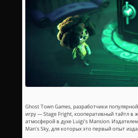
Ghost Town Games, разработчики популярной
игру — Stage Fright, кооперативный тайтл в 
атмосферой в духе Luigi's Mansion. Издателе
Man's Sky, для которых это первый опыт изд