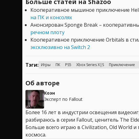
Больше статей на Shazoo
Кооперативное мышиное приключение Hela
на ПК и консолях
Анонсирован Sponge Break – кооперативн
речном плоту
Кооперативное приключение Orbitals в ст
эксклюзивно на Switch 2
Тэги:
Игры
ПК
PS5
Xbox Series X|S
Приключение
Об авторе
Коэн
Эксперт по Fallout
Более 16 лет в индустрии освещения видеоигр
разбираюсь в серии Fallout, ценитель The Elder
Больше всего играю в Civilization, Old World
космоса.