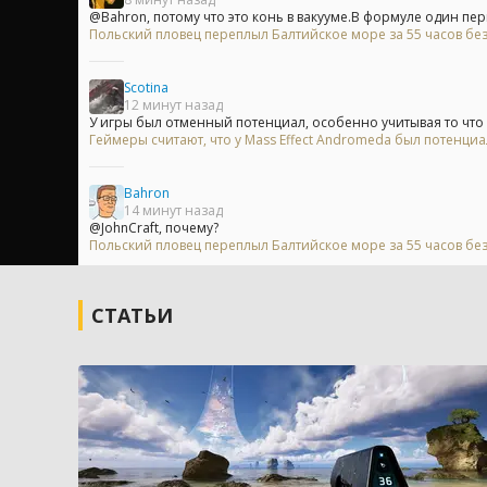
@Bahron, потому что это конь в вакууме.В формуле один перв
Польский пловец переплыл Балтийское море за 55 часов без
Scotina
12 минут назад
У игры был отменный потенциал, особенно учитывая то что и
Геймеры считают, что у Mass Effect Andromeda был потенци
Bahron
14 минут назад
@JohnCraft, почему?
Польский пловец переплыл Балтийское море за 55 часов без
СТАТЬИ