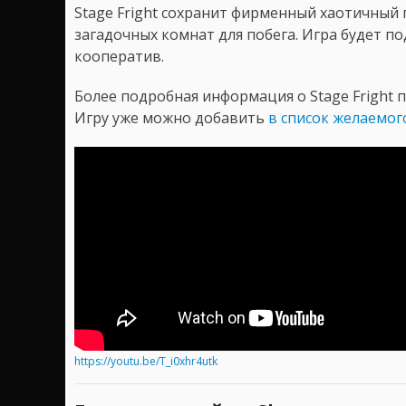
Stage Fright сохранит фирменный хаотичный 
загадочных комнат для побега. Игра будет п
кооператив.
Более подробная информация о Stage Fright 
Игру уже можно добавить
в список желаемог
https://youtu.be/T_i0xhr4utk