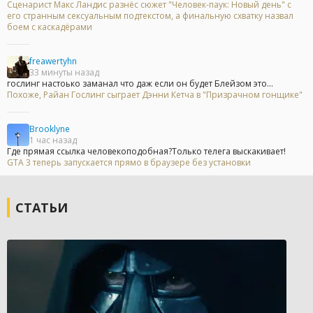
Сценарист Макс Ландис разнёс сюжет "Человек-паук: Новый день" с
его странным сексуальным подтекстом, а финальную схватку назвал
боем с каскадёрами
freawertyhn
33 минуты назад
гослинг настоько заманал что даж если он будет Блейзом это...
Похоже, Райан Гослинг сыграет Дэнни Кетча в "Призрачном гонщике"
Brooklyne
1 час назад
Где прямая ссылка человекоподобная?Только телега выскакивает!
GTA 3 теперь запускается прямо в браузере без установки
СТАТЬИ