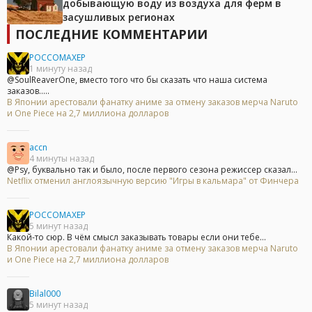
добывающую воду из воздуха для ферм в
засушливых регионах
ПОСЛЕДНИЕ КОММЕНТАРИИ
POCCOMAXEP
1 минуту назад
@SoulReaverOne, вместо того что бы сказать что наша система
заказов.....
В Японии арестовали фанатку аниме за отмену заказов мерча Naruto
и One Piece на 2,7 миллиона долларов
accn
4 минуты назад
@Psy, буквально так и было, после первого сезона режиссер сказал...
Netflix отменил англоязычную версию "Игры в кальмара" от Финчера
POCCOMAXEP
5 минут назад
Какой-то сюр. В чём смысл заказывать товары если они тебе...
В Японии арестовали фанатку аниме за отмену заказов мерча Naruto
и One Piece на 2,7 миллиона долларов
Bilal000
5 минут назад