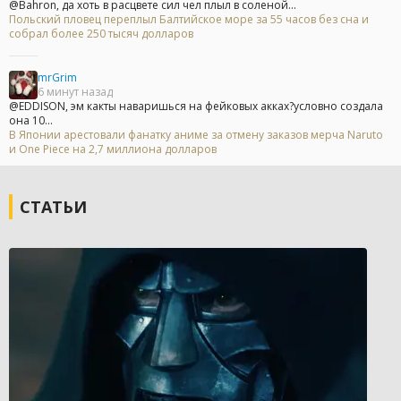
@Bahron, да хоть в расцвете сил чел плыл в соленой...
Польский пловец переплыл Балтийское море за 55 часов без сна и
собрал более 250 тысяч долларов
mrGrim
6 минут назад
@EDDISON, эм какты наваришься на фейковых акках?условно создала
она 10...
В Японии арестовали фанатку аниме за отмену заказов мерча Naruto
и One Piece на 2,7 миллиона долларов
СТАТЬИ