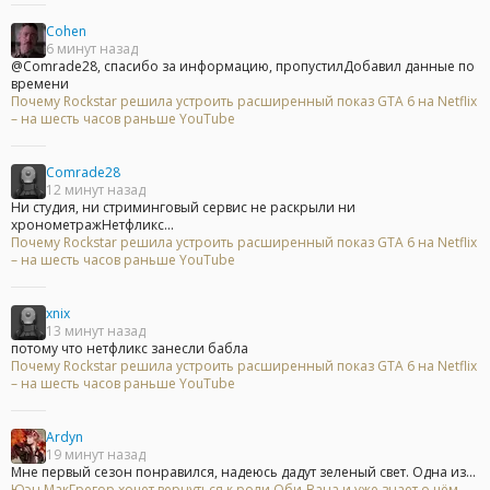
Cohen
6 минут назад
@Comrade28, спасибо за информацию, пропустилДобавил данные по
времени
Почему Rockstar решила устроить расширенный показ GTA 6 на Netflix
– на шесть часов раньше YouTube
Comrade28
12 минут назад
Ни студия, ни стриминговый сервис не раскрыли ни
хронометражНетфликс...
Почему Rockstar решила устроить расширенный показ GTA 6 на Netflix
– на шесть часов раньше YouTube
xnix
13 минут назад
потому что нетфликс занесли бабла
Почему Rockstar решила устроить расширенный показ GTA 6 на Netflix
– на шесть часов раньше YouTube
Ardyn
19 минут назад
Мне первый сезон понравился, надеюсь дадут зеленый свет. Одна из...
Юэн МакГрегор хочет вернуться к роли Оби-Вана и уже знает о чём