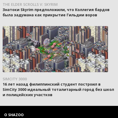
THE ELDER SCROLLS V: SKYRIM
Знатоки Skyrim предположили, что Коллегия бардов
была задумана как прикрытие Гильдии воров
SIMCITY 3000
16 лет назад филиппинский студент построил в
SimCity 3000 идеальный тоталитарный город без школ
и полицейских участков
О SHAZOO