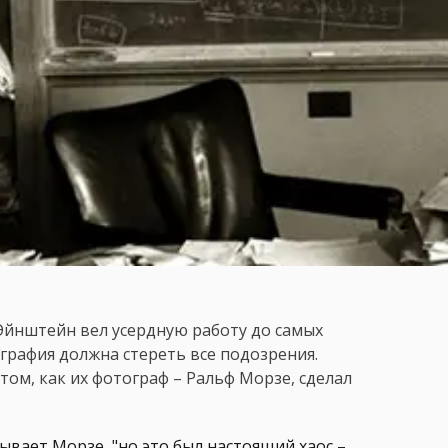
 Эйнштейн вел усердную работу до самых
ография должна стереть все подозрения.
том, как их фотограф – Ральф Морзе, сделал
зывает Морзе, "но это был настоящий хаос –