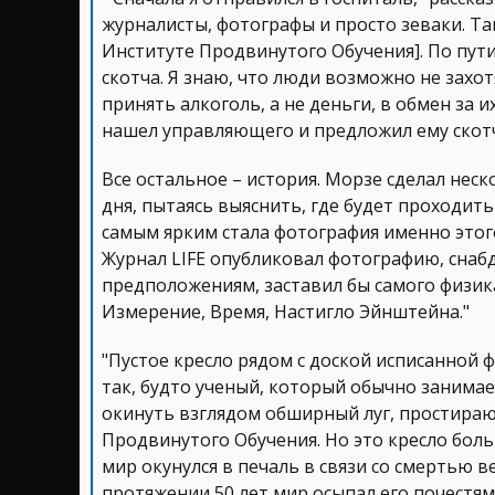
журналисты, фотографы и просто зеваки. Та
Институте Продвинутого Обучения]. По пути
скотча. Я знаю, что люди возможно не захо
принять алкоголь, а не деньги, в обмен за и
нашел управляющего и предложил ему скотча
Все остальное – история. Морзе сделал нес
дня, пытаясь выяснить, где будет проходи
самым ярким стала фотография именно этого
Журнал LIFE опубликовал фотографию, снабд
предположениям, заставил бы самого физика
Измерение, Время, Настигло Эйнштейна."
"Пустое кресло рядом с доской исписанной ф
так, будто ученый, который обычно занимае
окинуть взглядом обширный луг, простира
Продвинутого Обучения. Но это кресло боль
мир окунулся в печаль в связи со смертью в
протяжении 50 лет мир осыпал его почестям