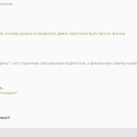
 релиза
, почему музыка из видеоигр давно перестала быть просто фоном
день" с его странным сексуальным подтекстом, а финальную схватку назв
...
 гонщике"
ивает!