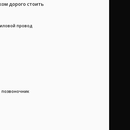
ком дорого стоить
силовой провод
а позвоночник