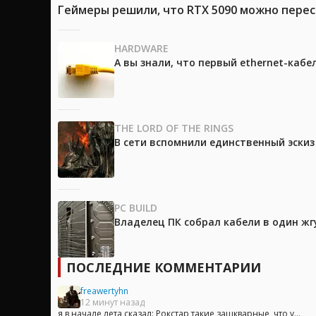
Геймеры решили, что RTX 5090 можно перес
HARDWARE
А вы знали, что первый ethernet-каб
THE LORD OF THE RINGS
В сети вспомнили единственный эски
PC BUILD
Владелец ПК собрал кабели в один жг
ПОСЛЕДНИЕ КОММЕНТАРИИ
freawertyhn
12 минут назад
я в начале лета сказал: Рокстар такие зашкварные, что у...