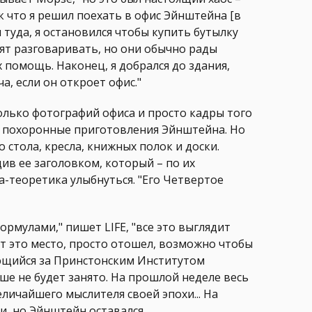
к что я решил поехать в офис Эйнштейна [в
 туда, я остановился чтобы купить бутылку
тят разговаривать, но они обычно рады
х помощь. Наконец, я добрался до здания,
, если он откроет офис."
колько фотографий офиса и просто кадры того
ть похоронные приготовления Эйнштейна. Но
 стола, кресла, книжных полок и доски.
ив ее заголовком, который – по их
-теоретика улыбнуться. "Его Четвертое
ормулами," пишет LIFE, "все это выглядит
т это место, просто отошел, возможно чтобы
ющийся за Принстонским Институтом
ше не будет занято. На прошлой неделе весь
еличайшего мыслителя своей эпохи... На
и, но Эйнштейн оставался