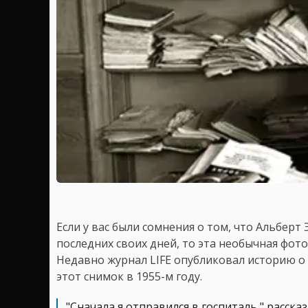
Если у вас были сомнения о том, что Альберт
последних своих дней, то эта необычная фот
Недавно журнал LIFE опубликовал историю о 
этот снимок в 1955-м году.
"Сначала я отправился в госпиталь," расска