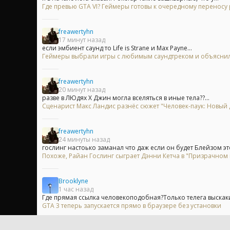
Где превью GTA VI? Геймеры готовы к очередному переносу
freawertyhn
17 минут назад
если эмбиент саунд то Life is Strane и Max Payne...
Геймеры выбрали игры с любимым саундтреком и объяснили
freawertyhn
20 минут назад
разве в ЛЮдях Х Джин могла вселяться в иные тела??...
Сценарист Макс Ландис разнёс сюжет "Человек-паук: Новый 
freawertyhn
24 минуты назад
гослинг настоько заманал что даж если он будет Блейзом это
Похоже, Райан Гослинг сыграет Дэнни Кетча в "Призрачном
Brooklyne
1 час назад
Где прямая ссылка человекоподобная?Только телега выскак
GTA 3 теперь запускается прямо в браузере без установки