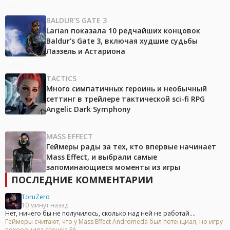
BALDUR'S GATE 3
Larian показала 10 редчайших концовок
Baldur's Gate 3, включая худшие судьбы
Лаэзель и Астариона
TACTICS
Много симпатичных героинь и необычный
сеттинг в трейлере тактической sci-fi RPG
Angelic Dark Symphony
MASS EFFECT
Геймеры рады за тех, кто впервые начинает
Mass Effect, и выбрали самые
запоминающиеся моменты из игры
ПОСЛЕДНИЕ КОММЕНТАРИИ
ToruZero
10 минут назад
Нет, ничего бы не получилось, сколько над ней не работай....
Геймеры считают, что у Mass Effect Andromeda был потенциал, но игру
похоронила спешка EA