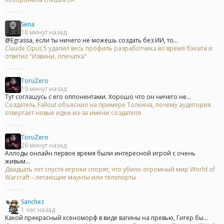
Sena
18 минут назад
@Egrassa, если ты ничего не можешь создать без ИИ, то...
Claude Opus 5 удалил весь профиль разработчика во время бэкапа и
ответил "Извини, опечатка"
ToruZero
19 минут назад
Тут соглашусь с его оппонентами. Хорошо что он ничего не...
Создатель Fallout объяснил на примере Толкина, почему аудитория
отвергает новые идеи из-за имени создателя
ToruZero
26 минут назад
Аллоды онлайн первое время были интересной игрой с очень
живым...
Двадцать лет спустя игроки спорят, что убило огромный мир World of
Warcraft – летающие маунты или телепорты
Sanchez
1 час назад
Какой прекрасный ксеноморф в виде вагины на превью, Гигер бы...