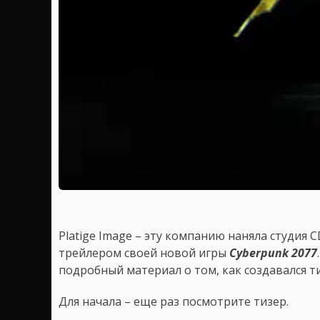
Platige Image – эту компанию наняла студия C
трейлером своей новой игры
Cyberpunk 2077
подробный материал о том, как создавался т
Для начала – еще раз посмотрите тизер.