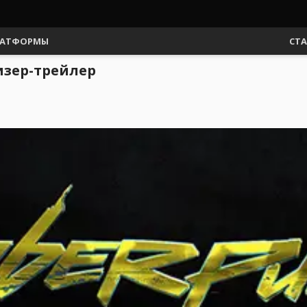
АТФОРМЫ
СТ
тизер-трейлер