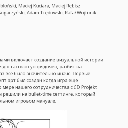
łoński, Maciej Kuciara, Maciej Rębisz
aczyński, Adam Trędowski, Rafał Wojtunik
нами включает создание визуальной истории
 достаточно упорядочен, разбит на
раз все было значительно иначе. Первые
пт арт был создан когда игра еще
 мере нашего сотрудничества с CD Projekt
 решили на bullet-time сеттинге, который
альном игровом мануале.