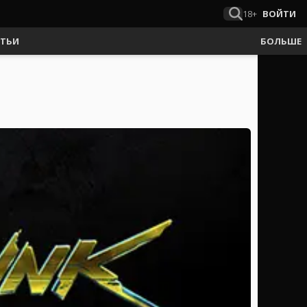
18+
ВОЙТИ
АТЬИ
БОЛЬШЕ