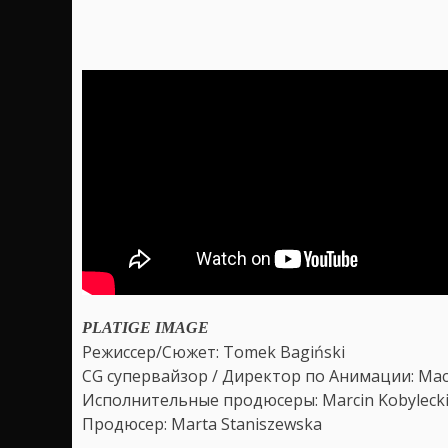
PLATIGE IMAGE
Режиссер/Сюжет: Tomek Bagiński
CG супервайзор / Директор по Анимации: Macie
Исполнительные продюсеры: Marcin Kobylecki, 
Продюсер: Marta Staniszewska