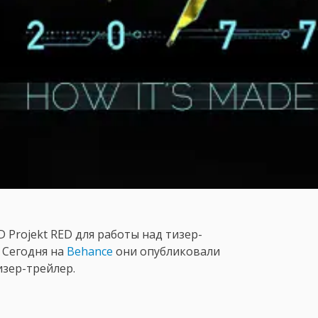
D Projekt RED для работы над тизер-
. Сегодня на
Behance
они опубликовали
изер-трейлер.