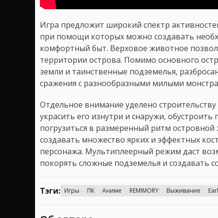
Игра предложит широкий спектр активностей:
при помощи которых можно создавать необ
комфортный быт. Верховое животное позвол
территории острова. Помимо основного ост
земли и таинственные подземелья, разбросан
сражения с разнообразными милыми монстра
Отдельное внимание уделено строительству 
украсить его изнутри и снаружи, обустроит
погрузиться в размеренный ритм островной 
создавать множество ярких и эффектных ко
персонажа. Мультиплеерный режим даст возм
покорять сложные подземелья и создавать с
Тэги:
Игры
ПК
Аниме
REMIMORY
Выживание
Ear