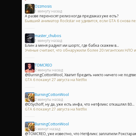
Ozzmosis
1 минуту назад
А разве переносят релиз когда предзаказ уже есть?
Бывший аниматор Rockstar не удивится, если GTA 6 снова п
master_chubos
1 минуту назад
Блин а меня радуют ии шортс, где бабка скажем в...
Учёные считают, что обнаружили более 20 гигантских НЛО
TOMCREO
2 минуты назад
@BurningCottonWool, Хватит бредить никто ничего не подтв
GTA 6 покажут 27 августа на Netflix
BurningCottonWool
2 минуты назад
@DSychoff, ну да, уже есть инфа, что нетфликс откашлял 80...
GTA 6 покажут 27 августа на Netflix
BurningCottonWool
5 минут назад
@TOMCREO, уже известно, что Нетфликс заплатили Рокстарам