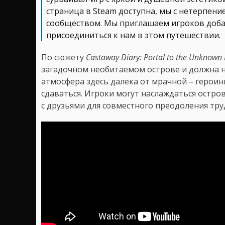
страница в Steam доступна, мы с нетерпен
сообществом. Мы приглашаем игроков добав
присоединиться к нам в этом путешествии.
По сюжету
Castaway Diary: Portal to the Unknown I
загадочном необитаемом острове и должна н
атмосфера здесь далека от мрачной – герои
сдаваться. Игроки могут наслаждаться остро
с друзьями для совместного преодоления тру