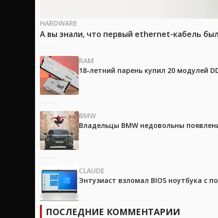
HARDWARE
А вы знали, что первый ethernet-кабель бы
RAM
18-летний парень купил 20 модулей D
BMW
Владельцы BMW недовольны появление
CLAUDE
Энтузиаст взломал BIOS ноутбука с п
ПОСЛЕДНИЕ КОММЕНТАРИИ