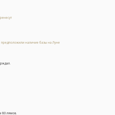
еренесут
 и предположили наличие базы на Луне
ерждал.
 80 лямов.