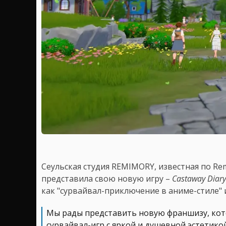
Сеульская студия REMIMORY, известная по RemiLo
представила свою новую игру –
Castaway Diary:
как "сурвайвал-приключение в аниме-стиле"
Мы рады представить новую франшизу, кот
сурвайвал-игр с яркой и душевной эстетико