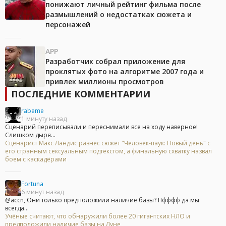
понижают личный рейтинг фильма после
размышлений о недостатках сюжета и
персонажей
APP
Разработчик собрал приложение для
проклятых фото на алгоритме 2007 года и
привлек миллионы просмотров
ПОСЛЕДНИЕ КОММЕНТАРИИ
rabeme
1 минуту назад
Сценарий переписывали и переснимали все на ходу наверное!
Слишком дыря...
Сценарист Макс Ландис разнёс сюжет "Человек-паук: Новый день" с
его странным сексуальным подтекстом, а финальную схватку назвал
боем с каскадёрами
Fortuna
6 минут назад
@accn, Они только предположили наличие базы? Пфффф да мы
всегда...
Учёные считают, что обнаружили более 20 гигантских НЛО и
предположили наличие базы на Луне