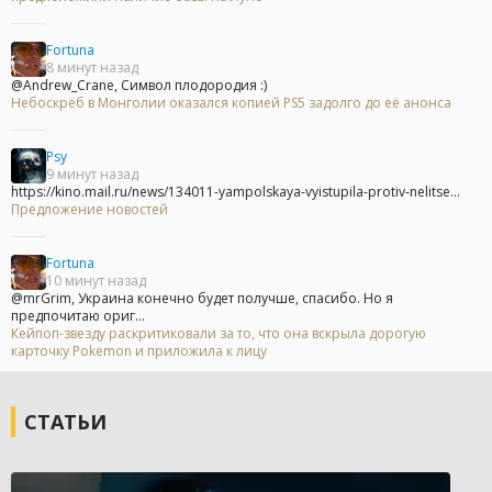
Fortuna
8 минут назад
@Andrew_Crane, Символ плодородия :)
Небоскрёб в Монголии оказался копией PS5 задолго до её анонса
Psy
9 минут назад
https://kino.mail.ru/news/134011-yampolskaya-vyistupila-protiv-nelitse...
Предложение новостей
Fortuna
10 минут назад
@mrGrim, Украина конечно будет получше, спасибо. Но я
предпочитаю ориг...
Кейпоп-звезду раскритиковали за то, что она вскрыла дорогую
карточку Pokemon и приложила к лицу
СТАТЬИ