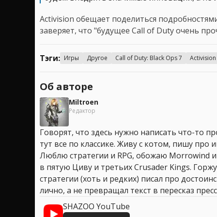
Activision обещает поделиться подробностями
заверяет, что "будущее Call of Duty очень про
Тэги:
Игры
Другое
Call of Duty: Black Ops 7
Activision
Об авторе
Miltroen
Редактор
Говорят, что здесь нужно написать что-то про
тут все по классике. Живу с котом, пишу про иг
Люблю стратегии и RPG, обожаю Morrowind и
в пятую Циву и третьих Crusader Kings. Горжу
стратегии (хоть и редких) писал про достоин
лично, а не превращал текст в пересказ пресс
SHAZOO YouTube