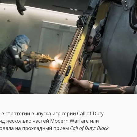
 стратегии выпуска игр серии Call of Duty.
д несколько частей Modern Warfare или
ровала на прохладный прием
Call of Duty: Black