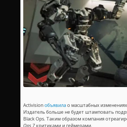
Activision
объявила
о масштабных изменениях в
Издатель больше не будет штамповать подря
Black Ops. Таким образом компания отреаги
Ops 7
критиками и геймерами.