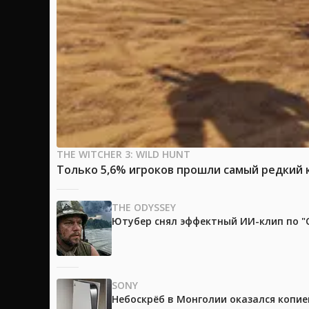
THE WITCHER 3: WILD HUNT
Только 5,6% игроков прошли самый редкий к
THE ODYSSEY
Ютубер снял эффектный ИИ-клип по "О
SONY
Небоскрёб в Монголии оказался копией