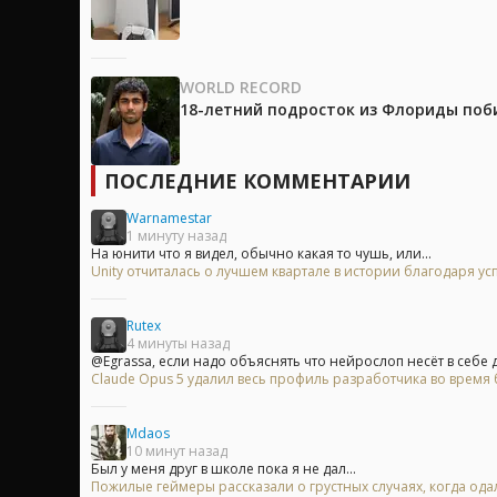
WORLD RECORD
18-летний подросток из Флориды поб
ПОСЛЕДНИЕ КОММЕНТАРИИ
Warnamestar
1 минуту назад
На юнити что я видел, обычно какая то чушь, или...
Unity отчиталась о лучшем квартале в истории благодаря у
Rutex
4 минуты назад
@Egrassa, если надо объяснять что нейрослоп несёт в себе д
Claude Opus 5 удалил весь профиль разработчика во время б
Mdaos
10 минут назад
Был у меня друг в школе пока я не дал...
Пожилые геймеры рассказали о грустных случаях, когда одал