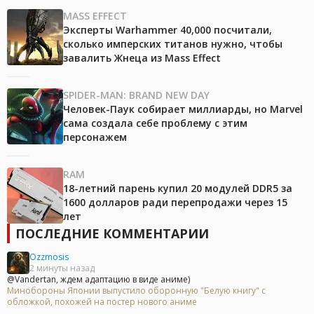
MASS EFFECT
Эксперты Warhammer 40,000 посчитали,
сколько имперских титанов нужно, чтобы
завалить Жнеца из Mass Effect
SPIDER-MAN: BRAND NEW DAY
Человек-Паук собирает миллиарды, но Marvel
сама создала себе проблему с этим
персонажем
RAM
18-летний парень купил 20 модулей DDR5 за
1600 долларов ради перепродажи через 15
лет
ПОСЛЕДНИЕ КОММЕНТАРИИ
Ozzmosis
2 минуты назад
@Vandertan, ждем адаптацию в виде аниме)
Минобороны Японии выпустило оборонную "Белую книгу" с
обложкой, похожей на постер нового аниме