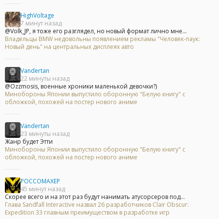
HighVoltage
7 минут назад
@Volk_JP, я тоже его разглядел, но новый формат лично мне...
Владельцы BMW недовольны появлением рекламы "Человек-паук:
Новый день" на центральных дисплеях авто
Vandertan
22 минуты назад
@Ozzmosis, военные хроники маленькой девочки?)
Минобороны Японии выпустило оборонную "Белую книгу" с
обложкой, похожей на постер нового аниме
Vandertan
23 минуты назад
Жанр будет Этти
Минобороны Японии выпустило оборонную "Белую книгу" с
обложкой, похожей на постер нового аниме
POCCOMAXEP
45 минут назад
Скорее всего и на этот раз будут нанимать атусорсеров под...
Глава Sandfall Interactive назвал 26 разработчиков Clair Obscur:
Expedition 33 главным преимуществом в разработке игр