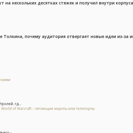
ут на нескольких десятках стяжек и получил внутри корпус
ре Толкина, почему аудитория отвергает новые идеи из-за 
бочими
ролей. гд...
 World of Warcraft – летающие маунты или телепорты
его -...