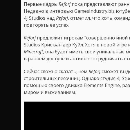
Первые кадры
Reforj
пока представляют ранн
Недавно в интервью GamesIndustry.biz ютубе
4J Studios над
Reforj
, отметил, что хоть коман
повторять ее успех.
Reforj
предложит игрокам "совершенно иной иг
Studios Крис ван дер Куйл. Хотя в новой игре
Minecraft
, она будет иметь свои уникальные 
в раннем доступе и активно сотрудничать с 
Сейчас сложно сказать, чем
Reforj
сможет выде
строительных песочниц. Однако студия 4J Stu
помощью своего движка Elements Engine, ра
миром и выживанием.