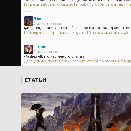
Геймеры выбрали фракцию Fallout, к которой бы они примк
Shine
3 минуты назад
@mrGrim, кстати, чет такое было про ии которые должен помо
ИИ впервые создал новые вирусы – 16 из них оказались ра
mrGrim
5 минут назад
@ashesfelt, это из Личного опыта ?
Двадцать лет спустя игроки спорят, что убило огромный мир
СТАТЬИ