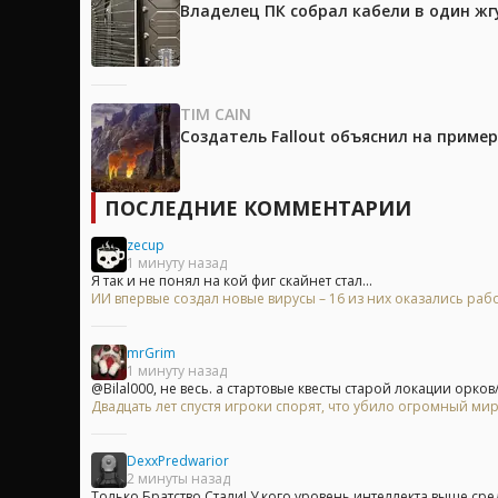
Владелец ПК собрал кабели в один жг
TIM CAIN
Создатель Fallout объяснил на приме
ПОСЛЕДНИЕ КОММЕНТАРИИ
zecup
1 минуту назад
Я так и не понял на кой фиг скайнет стал...
ИИ впервые создал новые вирусы – 16 из них оказались ра
mrGrim
1 минуту назад
@Bilal000, не весь. а стартовые квесты старой локации орков/т
Двадцать лет спустя игроки спорят, что убило огромный мир
DexxPredwarior
2 минуты назад
Только Братство Стали! У кого уровень интеллекта выше средн