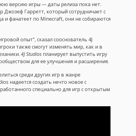
юю версию игры — даты релиза пока нет.
р Джозеф Гарретт, который сотрудничает с
да и фанатеет по Minecraft, они не собираются
ровой опыт", сказал сооснователь 4J
 игроки также смогут изменять мир, как и в
механики.
4J Studios
планирует выпустить игру
сообществом для ее улучшения и расширения.
литься среди других игр в жанре
dios надеется создать нечто новое с
зработанного специально для игр с открытым