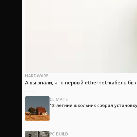
HARDWARE
А вы знали, что первый ethernet-кабель бы
CLIMATE
13-летний школьник собрал установк
PC BUILD