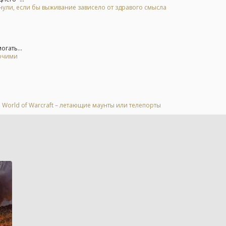
нули, если бы выживание зависело от здравого смысла
гать...
бочими
 World of Warcraft – летающие маунты или телепорты