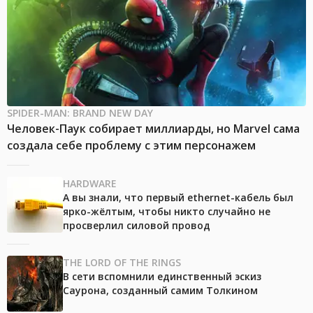
SPIDER-MAN: BRAND NEW DAY
Человек-Паук собирает миллиарды, но Marvel сама
создала себе проблему с этим персонажем
HARDWARE
А вы знали, что первый ethernet-кабель был
ярко-жёлтым, чтобы никто случайно не
просверлил силовой провод
THE LORD OF THE RINGS
В сети вспомнили единственный эскиз
Саурона, созданный самим Толкином