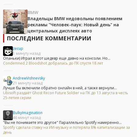
BMW
Владельцы BMW недовольны появлением
рекламы "Человек-паук: Новый день" на
центральных дисплеях авто
ПОСЛЕДНИЕ КОММЕНТАРИИ
zecup
1 минуту назад
Опаньки) Играл в этот шедевр еще давно на консоли. Но...
Condemned 2 Bloodshot добралась до ПК спустя 18 лет
AndrewVishnevsky
21 минуту назад
Лучше бы включили обратно онлайн в ней, а также вернули...
Ubisoft раздаёт Ghost Recon Future Soldier на ПК до 13 августа в честь
25-летия серии
BulkyImagination
46 минут назад
"Вы не понимаете это другое" Параллельно Spotify намеренно...
Spotify сделала ставку на ИИ-музыку и потеряла 8% капитализации за
день