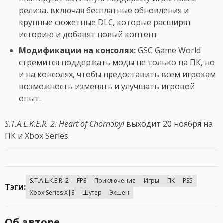
релиза, включая бесплатные обновления и
крупные сюжетные DLC, которые расширят
историю и добавят новый контент
Модификации на консолях:
GSC Game World
стремится поддержать моды не только на ПК, но
и на консолях, чтобы предоставить всем игрокам
возможность изменять и улучшать игровой
опыт.
S.T.A.L.K.E.R. 2: Heart of Chornobyl
выходит 20 ноября на
ПК и Xbox Series.
S.T.A.L.K.E.R. 2
FPS
Приключение
Игры
ПК
PS5
Тэги:
Xbox Series X|S
Шутер
Экшен
Об авторе