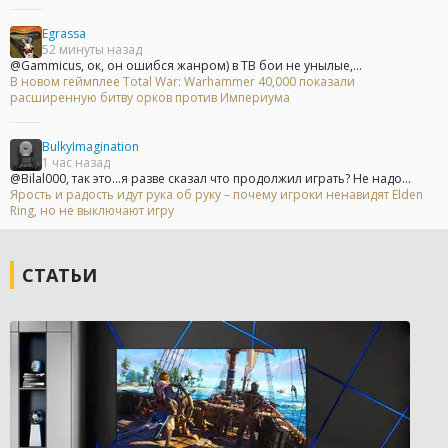
Egrassa
52 минуты назад
@Gammicus, ок, он ошибся жанром) в ТВ бои не унылые,...
В новом геймплее Total War: Warhammer 40,000 показали
расширенную битву орков против Империума
BulkyImagination
1 час назад
@Bilal000, так это...я разве сказал что продолжил играть? Не надо...
Ярость и радость идут рука об руку – почему игроки ненавидят Elden
Ring, но не выключают игру
СТАТЬИ