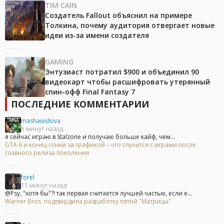
TIM CAIN
Создатель Fallout объяснил на примере
Толкина, почему аудитория отвергает новые
идеи из-за имени создателя
GAMING
Энтузиаст потратил $900 и объединил 90
видеокарт чтобы расшифровать утерянный
спин-офф Final Fantasy 7
ПОСЛЕДНИЕ КОММЕНТАРИИ
mashaividova
5 минут назад
я сейчас играю в Stalzone и получаю больше кайф, чем...
GTA 6 и конец гонки за графикой – что случится с играми после
главного релиза поколения
forel
11 минут назад
@Psy, "хотя бы"?! так первая считается лучшей частью, если е...
Warner Bros. подтвердила разработку пятой "Матрицы"