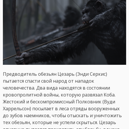
Предводитель обезьян Цезарь (Энди Серкис)
пытается спасти свой народ от нападок
человечества. Два вида находятся в состоянии
кровопролитной войны, которую развязал Коба.
Жестокий и бескомпромиссный Полковник (Вуди
Харрельсон) посылает в леса отряды вооруженных
до зубов наемников, чтобы отыскать и уничтожить
тех обезьян, которые не успели скрыться. Цезарь