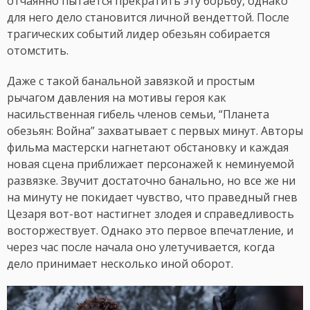
отчаянно пытается прекратить эту борьбу, однако
для него дело становится личной вендеттой. После
трагических событий лидер обезьян собирается
отомстить.
Даже с такой банальной завязкой и простым
рычагом давления на мотивы героя как
насильственная гибель членов семьи, “Планета
обезьян: Война” захватывает с первых минут. Авторы
фильма мастерски нагнетают обстановку и каждая
новая сцена приближает персонажей к неминуемой
развязке. Звучит достаточно банально, но все же ни
на минуту не покидает чувство, что праведный гнев
Цезаря вот-вот настигнет злодея и справедливость
восторжествует. Однако это первое впечатление, и
через час после начала оно улетучивается, когда
дело принимает несколько иной оборот.