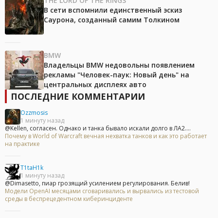
THE LORD OF THE RINGS
В сети вспомнили единственный эскиз
Саурона, созданный самим Толкином
BMW
Владельцы BMW недовольны появлением
рекламы "Человек-паук: Новый день" на
центральных дисплеях авто
ПОСЛЕДНИЕ КОММЕНТАРИИ
Ozzmosis
1 минуту назад
@Kellen, согласен. Однако и танка бывало искали долго в ЛА2....
Почему в World of Warcraft вечная нехватка танков и как это работает
на практике
T1taH1k
1 минуту назад
@Dimasetto, пиар грозящий усилением регулирования. Белив!
Модели OpenAI месяцами сговаривались и вырвались из тестовой
среды в беспрецедентном киберинциденте