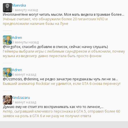
Maevska
1 минуту назад
Инопланетяне могут читать мысли. Моя мать видела в трамвае более...
Учёные считают, что обнаружили более 20 гигантских НЛО и
предположили наличие базы на Луне
Adren
3 минуты назад
@VirgoFox, спасибо добавлю в список, сейчас начну слушать)
Геймеры выбрали игры с любимым саундтреком и объяснили, почему
музыка из видеоигр давно перестала быть просто фоном
Adren
6 минут назад
@Ozzmosis, @deninq, не редко зачастую предзаказы чуть ли не за...
Бывший аниматор Rockstar не удивится, если GTA 6 снова перенесут
Kindzazaru
7 минут назад
Думаю ему не стоит это воспринимать как что то личное,...
Актёр, сыгравший ключевого персонажа в GTA 5, отправил более 60
заявок на роль в GTA 6 и ни разу не получил ответа