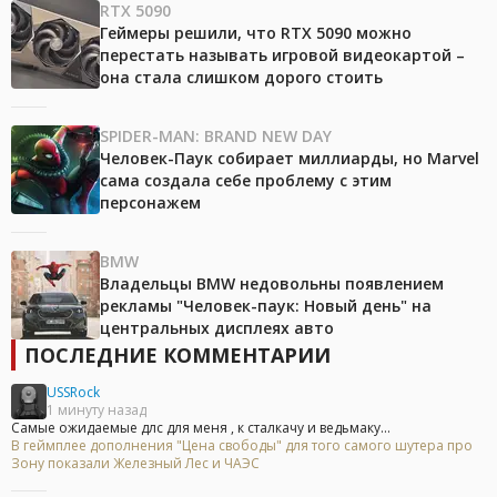
RTX 5090
Геймеры решили, что RTX 5090 можно
перестать называть игровой видеокартой –
она стала слишком дорого стоить
SPIDER-MAN: BRAND NEW DAY
Человек-Паук собирает миллиарды, но Marvel
сама создала себе проблему с этим
персонажем
BMW
Владельцы BMW недовольны появлением
рекламы "Человек-паук: Новый день" на
центральных дисплеях авто
ПОСЛЕДНИЕ КОММЕНТАРИИ
USSRock
1 минуту назад
Самые ожидаемые длс для меня , к сталкачу и ведьмаку...
В геймплее дополнения "Цена свободы" для того самого шутера про
Зону показали Железный Лес и ЧАЭС