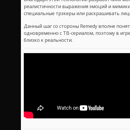
реалистичности выражения эмоций и мимики.
специальные трэкеры или раскрашивать лицо
Данный шаг со стороны Remedy вполне понят
одновременно с ТВ-сериалом, поэтому в игр
близко к реальности.