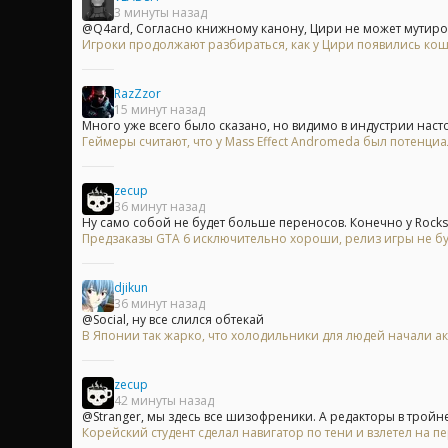
3 минуты назад
@Q4ard, Согласно книжному канону, Цири не может мутирова
Игроки продолжают разбираться, как у Цири появились кошач
RazZzor
15 минут назад
Много уже всего было сказано, но видимо в индустрии насто
Геймеры считают, что у Mass Effect Andromeda был потенци
zecup
36 минут назад
Ну само собой не будет больше переносов. Конечно у Rocksta
Предзаказы GTA 6 исключительно хороши, релиз игры не б
djikun
36 минут назад
@Social, ну все слился обтекай
В Японии так жарко, что холодильники для людей начали ак
zecup
42 минуты назад
@Stranger, мы здесь все шизофреники. А редакторы в тройне.
Корейский студент сделал навигатор по тени и взлетел на пе