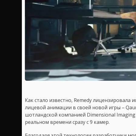
Как стало известно, Remedy лицензировала и
лицевой анимации в своей новой игры – Qau
шотландской компанией Dimensional Imaging
реальном времени сразу с 9 камер.
Благодаря этой технологии разработчики мо