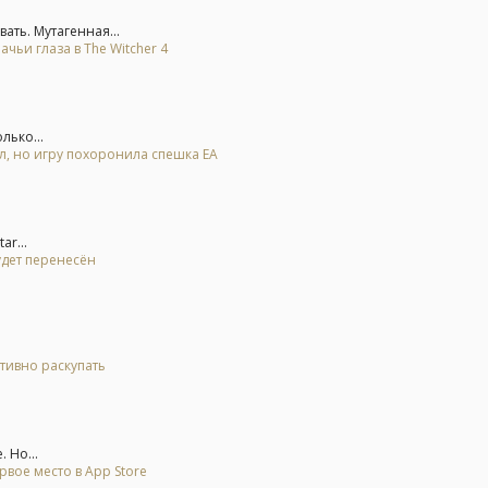
ть. Мутагенная...
ьи глаза в The Witcher 4
лько...
ал, но игру похоронила спешка EA
r...
удет перенесён
тивно раскупать
 Но...
рвое место в App Store