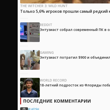
THE WITCHER 3: WILD HUNT
Только 5,6% игроков прошли самый редкий к
REDDIT
Энтузиаст собрал современный ПК в 
GAMING
Энтузиаст потратил $900 и объединил
WORLD RECORD
18-летний подросток из Флориды поб
ПОСЛЕДНИЕ КОММЕНТАРИИ
VLADSH