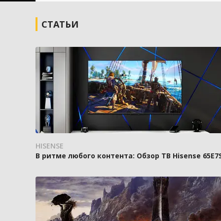
СТАТЬИ
HISENSE
В ритме любого контента: Обзор ТВ Hisense 65E7