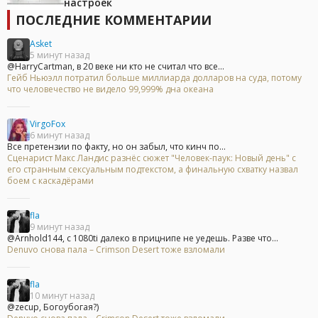
настроек
ПОСЛЕДНИЕ КОММЕНТАРИИ
Asket
5 минут назад
@HarryCartman, в 20 веке ни кто не считал что все...
Гейб Ньюэлл потратил больше миллиарда долларов на суда, потому
что человечество не видело 99,999% дна океана
VirgoFox
6 минут назад
Все претензии по факту, но он забыл, что кинч по...
Сценарист Макс Ландис разнёс сюжет "Человек-паук: Новый день" с
его странным сексуальным подтекстом, а финальную схватку назвал
боем с каскадёрами
fla
9 минут назад
@Arnhold144, с 1080ti далеко в прицнипе не уедешь. Разве что...
Denuvo снова пала – Crimson Desert тоже взломали
fla
10 минут назад
@zecup, Богоубогая?)