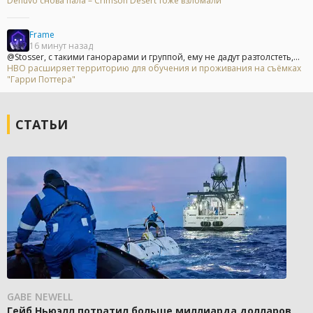
Denuvo снова пала – Crimson Desert тоже взломали
Frame
16 минут назад
@Stosser, с такими ганорарами и группой, ему не дадут разтолстеть,...
HBO расширяет территорию для обучения и проживания на съёмках
"Гарри Поттера"
СТАТЬИ
GABE NEWELL
Гейб Ньюэлл потратил больше миллиарда долларов