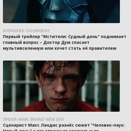
AVENGERS: DOOMSDAY
Первый трейлер "Мстители: Судный день" поднимает
главный вопрос – Доктор Дум спасает
мультивселенную или хочет стать её правителем
SPIDER-MAN: BRAND NEW DAY
Сценарист Макс Ландис разнёс сюжет "Человек-паук:
Новый день" с его странным сексуальным