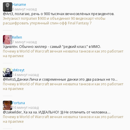
Haname
6 минут назад
@Art3, полагаю, речь о 900 тысячах вечнозелёных президентов.
Энтузиаст потратил $900 и объединил 90 видеокарт чтобы
расшифровать утерянный спин-офф Final Fantasy 7
Kellen
7 минут назад
Удивлён. Обычно хиллер - самый "редкий класс" в ММО.
Почему в World of Warcraft вечная нехватка танков и как это работает
на практике
shKreyt
14 минут назад
@ReKsS,Данжи Лича и современные данжи это два разных не то...
Почему в World of Warcraft вечная нехватка танков и как это работает
на практике
Fortuna
16 минут назад
@zakwilder, Ха ха ха. ИДЕАЛЬНО! :))) Не отличить от человека....
Почему в World of Warcraft вечная нехватка танков и как это работает
на практике