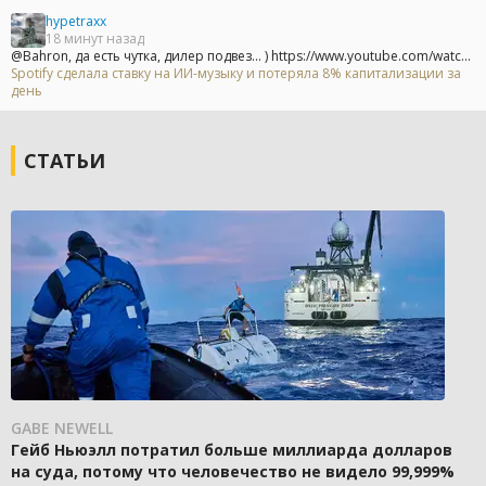
hypetraxx
18 минут назад
@Bahron, да есть чутка, дилер подвез... ) https://www.youtube.com/watc...
Spotify сделала ставку на ИИ-музыку и потеряла 8% капитализации за
день
СТАТЬИ
GABE NEWELL
Гейб Ньюэлл потратил больше миллиарда долларов
на суда, потому что человечество не видело 99,999%