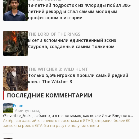
18-летний подросток из Флориды побил 306-
летний рекорд и стал самым молодым
профессором в истории
THE LORD OF THE RINGS
В сети вспомнили единственный эскиз
Саурона, созданный самим Толкином
THE WITCHER 3: WILD HUNT
Только 5,6% игроков прошли самый редкий
квест The Witcher 3
ПОСЛЕДНИЕ КОММЕНТАРИИ
Freon
16 минут назад
@Invisible_Snake, забавно, а я не понимаю, как после Ильи Бледного...
Актёр, сыгравший ключевого персонажа в GTA 5, отправил более 60
заявок на роль в GTA 6 и ни разу не получил ответа