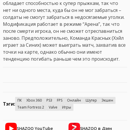
обладает способностью к супер прыжкам, так что
нет ни одного места, куда бы он не мог забраться –
солдаты не смогут забраться в недосягаемые уголки.
Модификация работает в режиме “Арена”, так что
после смерти игрока, он не сможет отреспавниться
заново. Предположительно, Команда Красных (Хэйл
играет за Синих) может выиграть матч, захватив все
точки на карте, однако обычно они имеют
тенденцию погибать раньше чем это происходит.
ПК
Xbox 360
PS3
FPS
Онлайн
Шутер
Экшен
Тэги:
Team Fortress 2
Valve
Игры
SHAZOO YouTube
SHAZOO в Дзен