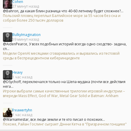
Cohen
27 минут назад
@Bahron, да какая блин разница что 40-60 летнему будет сложнее?...
Польский пловец переплыл Балтийское море за 55 часов без сна и
собрал более 250 тысяч долларов
BulkyImagination
59 минут назад
@AidenPearce, У всех подобных историй всегда одно сходство- задача,
сп...
Модели OpenAI месяцами сговаривались и вырвались из тестовой
среды в беспрецедентном киберинциденте
Heavy
1 час назад
@DSychoff, переключался только на Шепа-мудака (почти все действия
нега...
Игроки выбрали самые качественные трилогии игровой индустрии –
впереди Mass Effect, God of War, Metal Gear Solid и Batman: Arkham
freawertyhn
1 час назад
@Warnamestar, все люди земли и те кто писал о похожих...
Похоже, Райан Гослинг сыграет Дэнни Кетча в "Призрачном гонщике"